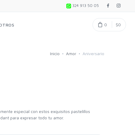
324 913 50 05
0
$0
OTROS
Inicio
Amor
Aniversario
mente especial con estos exquisitos pastelillos
ndant para expresar todo tu amor.